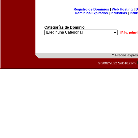
Registro de Dominios
|
Web Hosting
|
D
Dominios Expirados
|
Industrias
|
Indu
Categorías de Dominio:
[Pág. princi
** Precios expre
© 2002/2022 Solo10.com