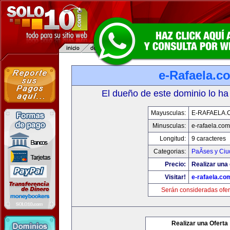
e-Rafaela.c
El dueño de este dominio lo ha
Mayusculas:
E-RAFAELA.
Minusculas:
e-rafaela.com
Longitud:
9 caracteres
Categorias:
PaÃ­ses y Ci
Precio:
Realizar una 
Visitar!
e-rafaela.co
Serán consideradas ofer
Realizar una Oferta