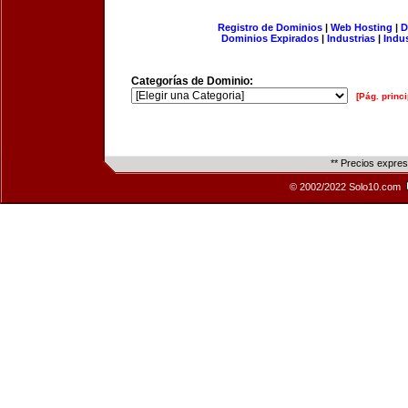
Registro de Dominios
|
Web Hosting
|
D
Dominios Expirados
|
Industrias
|
Indu
Categorías de Dominio:
[Pág. princi
** Precios expre
© 2002/2022 Solo10.com