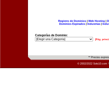
Registro de Dominios
|
Web Hosting
|
D
Dominios Expirados
|
Industrias
|
Indu
Categorías de Dominio:
[Pág. princi
** Precios expre
© 2002/2022 Solo10.com