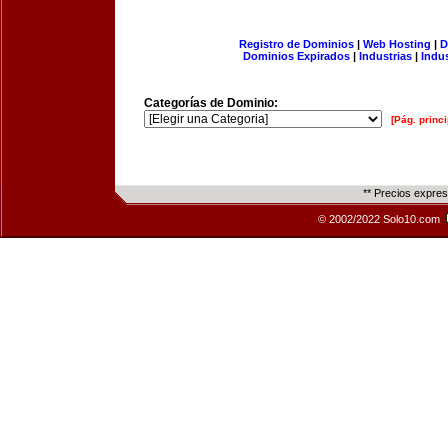
Registro de Dominios
|
Web Hosting
|
D
Dominios Expirados
|
Industrias
|
Indu
Categorías de Dominio:
[Pág. princi
** Precios expre
© 2002/2022 Solo10.com