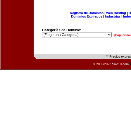
Registro de Dominios
|
Web Hosting
|
D
Dominios Expirados
|
Industrias
|
Indu
Categorías de Dominio:
[Pág. princi
** Precios expre
© 2002/2022 Solo10.com