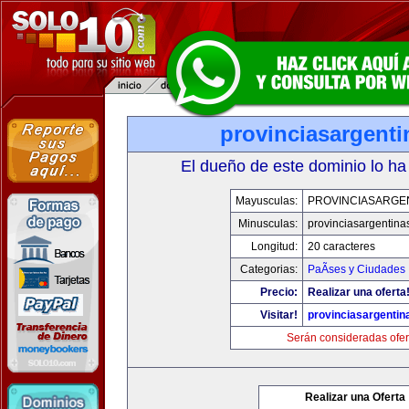
provinciasargent
El dueño de este dominio lo ha
Mayusculas:
PROVINCIASARGE
Minusculas:
provinciasargentina
Longitud:
20 caracteres
Categorias:
PaÃ­ses y Ciudades
Precio:
Realizar una oferta
Visitar!
provinciasargenti
Serán consideradas ofer
Realizar una Oferta