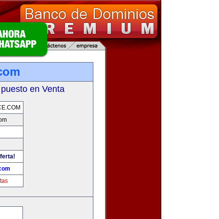
.com
 puesto en Venta
CE.COM
com
ferta!
.com
tas