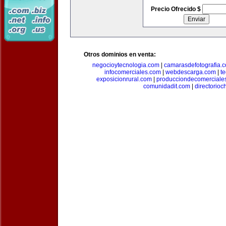
Precio Ofrecido $
Otros dominios en venta:
negocioytecnologia.com
|
camarasdefotografia.
infocomerciales.com
|
webdescarga.com
|
t
exposicionrural.com
|
producciondecomerciale
comunidadit.com
|
directorioc