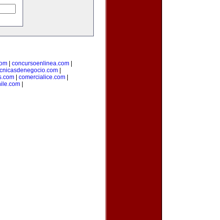
com
|
concursoenlinea.com
|
ecnicasdenegocio.com
|
s.com
|
comercialice.com
|
hile.com
|