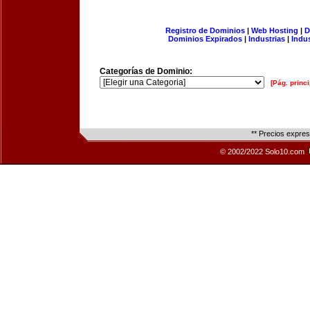
Registro de Dominios
|
Web Hosting
|
D
Dominios Expirados
|
Industrias
|
Indu
Categorías de Dominio:
[Pág. princi
** Precios expre
© 2002/2022 Solo10.com