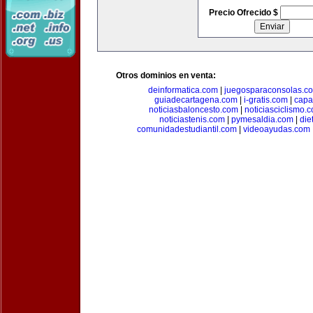
Precio Ofrecido $
Otros dominios en venta:
deinformatica.com
|
juegosparaconsolas.c
guiadecartagena.com
|
i-gratis.com
|
capa
noticiasbaloncesto.com
|
noticiasciclismo.
noticiastenis.com
|
pymesaldia.com
|
die
comunidadestudiantil.com
|
videoayudas.com