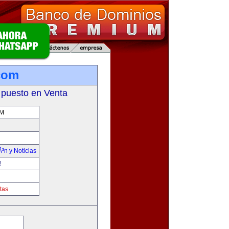
.com
 puesto en Venta
OM
Ã³n y Noticias
!
tas