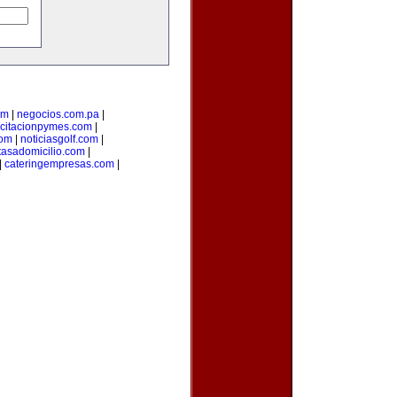
om
|
negocios.com.pa
|
citacionpymes.com
|
com
|
noticiasgolf.com
|
tasadomicilio.com
|
|
cateringempresas.com
|