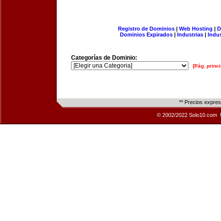
Registro de Dominios
|
Web Hosting
|
D
Dominios Expirados
|
Industrias
|
Indu
Categorías de Dominio:
[Pág. princi
** Precios expre
© 2002/2022 Solo10.com