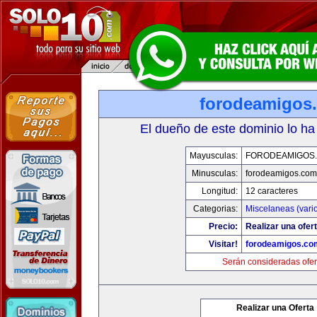
forodeamigos
El dueño de este dominio lo ha
Mayusculas:
FORODEAMIGOS
Minusculas:
forodeamigos.com
Longitud:
12 caracteres
Categorias:
Miscelaneas (vari
Precio:
Realizar una ofert
Visitar!
forodeamigos.co
Serán consideradas ofer
Realizar una Oferta