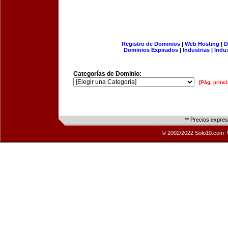
Registro de Dominios
|
Web Hosting
|
D
Dominios Expirados
|
Industrias
|
Indu
Categorías de Dominio:
[Pág. princi
** Precios expre
© 2002/2022 Solo10.com