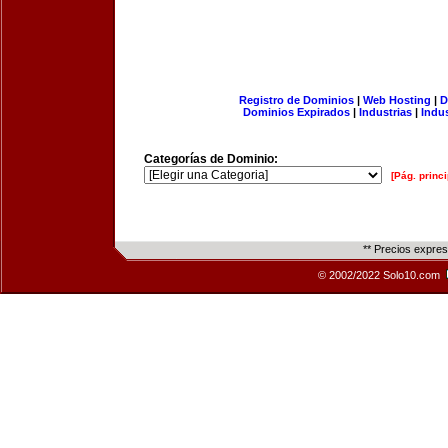
Registro de Dominios
|
Web Hosting
|
D
Dominios Expirados
|
Industrias
|
Indu
Categorías de Dominio:
[Pág. princi
** Precios expre
© 2002/2022 Solo10.com