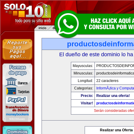
productosdeinform
El dueño de este dominio lo ha
Mayusculas:
PRODUCTOSDEINFO
Minusculas:
productosdeinformatic
Longitud:
22 caracteres
Categorias:
InformÃ¡tica y Comput
Precio:
Realizar una oferta!
Visitar!
productosdeinformat
Serán consideradas ofer
Realizar una Oferta