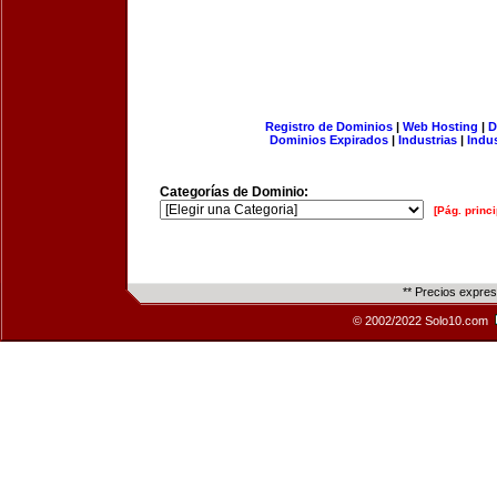
Registro de Dominios
|
Web Hosting
|
D
Dominios Expirados
|
Industrias
|
Indu
Categorías de Dominio:
[Pág. princi
** Precios expre
© 2002/2022 Solo10.com