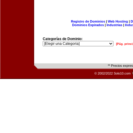
Registro de Dominios
|
Web Hosting
|
D
Dominios Expirados
|
Industrias
|
Indu
Categorías de Dominio:
[Pág. princi
** Precios expre
© 2002/2022 Solo10.com