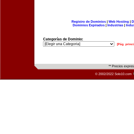
Registro de Dominios
|
Web Hosting
|
D
Dominios Expirados
|
Industrias
|
Indu
Categorías de Dominio:
[Pág. princi
** Precios expre
© 2002/2022 Solo10.com