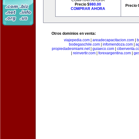
COMPRAR AHORA
Precio $
980.00
Precio 
COMPRAR AHORA
Otros dominios en venta:
viajepedia.com
|
areadecapacitacion.com
|
b
bodegaschile.com
|
infomendoza.com
|
a
propiedadesmiami.net
|
guiaeco.com
|
ciberventa.c
|
reinvertir.com
|
forexargentina.com
|
ge