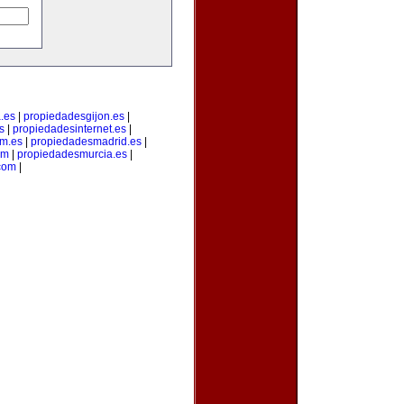
.es
|
propiedadesgijon.es
|
s
|
propiedadesinternet.es
|
m.es
|
propiedadesmadrid.es
|
om
|
propiedadesmurcia.es
|
com
|