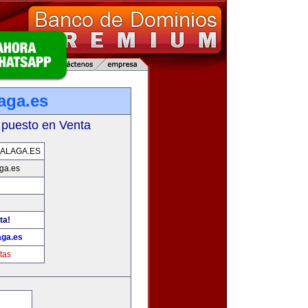
aga.es
 puesto en Venta
ALAGA.ES
ga.es
ta!
ga.es
tas