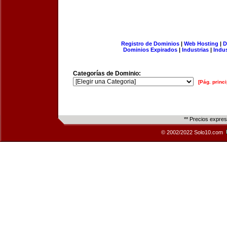
Registro de Dominios
|
Web Hosting
|
D
Dominios Expirados
|
Industrias
|
Indu
Categorías de Dominio:
[Pág. princi
** Precios expre
© 2002/2022 Solo10.com