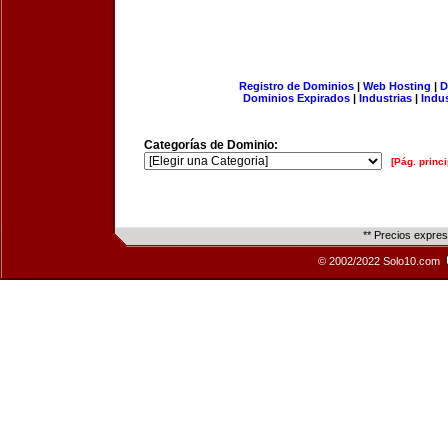
Registro de Dominios
|
Web Hosting
|
D
Dominios Expirados
|
Industrias
|
Indu
Categorías de Dominio:
[Pág. princi
** Precios expre
© 2002/2022 Solo10.com