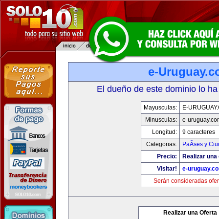
e-Uruguay.
El dueño de este dominio lo ha
Mayusculas:
E-URUGUAY
Minusculas:
e-uruguay.co
Longitud:
9 caracteres
Categorias:
PaÃ­ses y Ci
Precio:
Realizar una 
Visitar!
e-uruguay.c
Serán consideradas ofer
Realizar una Oferta