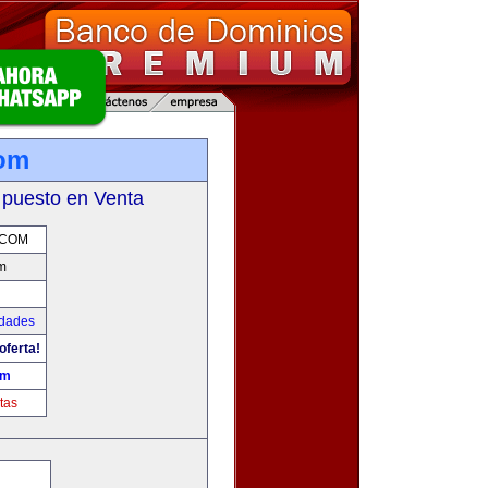
com
 puesto en Venta
.COM
m
udades
oferta!
om
tas