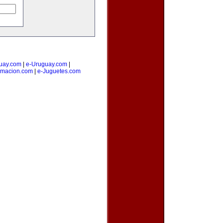
uay.com
|
e-Uruguay.com
|
amacion.com
|
e-Juguetes.com