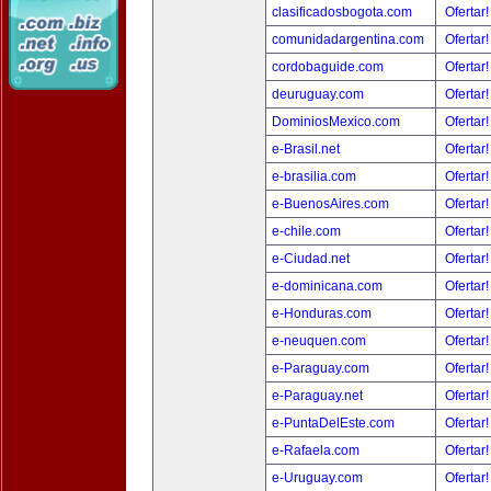
clasificadosbogota.com
Ofertar
comunidadargentina.com
Ofertar
cordobaguide.com
Ofertar
deuruguay.com
Ofertar
DominiosMexico.com
Ofertar
e-Brasil.net
Ofertar
e-brasilia.com
Ofertar
e-BuenosAires.com
Ofertar
e-chile.com
Ofertar
e-Ciudad.net
Ofertar
e-dominicana.com
Ofertar
e-Honduras.com
Ofertar
e-neuquen.com
Ofertar
e-Paraguay.com
Ofertar
e-Paraguay.net
Ofertar
e-PuntaDelEste.com
Ofertar
e-Rafaela.com
Ofertar
e-Uruguay.com
Ofertar